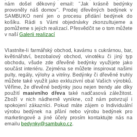
nám došel děkovný email: "Jak krásně bedýnky
provoněly náš domov".
Prodej dřevěných bedýnek v
SAMBUKO
není jen o procesu přidání bedýnek do
košíku. Rádi s Vámi objednávky zkonzultujeme a
pomůžeme s jejich realizací. Přesvědčit se o tom můžete
v naší
Galerii realizací
Vlastníte-li farmářský obchod, kavárnu s cukrárnou, bar,
květinářství, bezobalový obchod, vinotéku či jiný typ
obchodu, všude zde dřevěné bedýnky využijete jako
součást interiéru. Zejména se můžete inspirovat našimi
pulty, regály, výlohy a vitríny. Bedýnky či dřevěné truhly
můžete také využít jako exkluzivní obal Vašich výrobků.
Věříme, že dřevěné bedýnky jsou nejen trendy ale díky
použití
masivního dřeva
také nadčasová záležitost.
Zboží v nich nádherně vynikne, což nám potvrzují i
spokojení zákazníci.
Pokud máte zájem o Individuální
výrobu bedýnek na přání nebo výrobu bedýnek pro
marketingové a jiné účely prosím kontaktujte nás na
emailu
bedynky@sambuko.cz
.