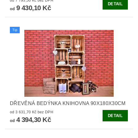
od 7 793,50 Kč bez DPH
DETAIL
9 430,10 Kč
od
Tip
DŘEVĚNÁ BEDÝNKA KNIHOVNA 90X180X30CM
od 3 631,70 Kč bez DPH
DETAIL
4 394,30 Kč
od