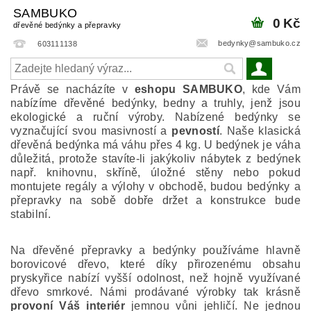
SAMBUKO
0 Kč
dřevěné bedýnky a přepravky
bedynky@sambuko.cz
603111138
Právě se nacházíte v
eshopu SAMBUKO
, kde Vám
nabízíme dřevěné bedýnky, bedny a truhly, jenž jsou
ekologické a ruční výroby. Nabízené bedýnky se
vyznačující svou masivností a
pevností
. Naše klasická
dřevěná bedýnka má váhu přes 4 kg. U bedýnek je váha
důležitá, protože stavíte-li jakýkoliv nábytek z bedýnek
např. knihovnu, skříně, úložné stěny nebo pokud
montujete regály a výlohy v obchodě, budou bedýnky a
přepravky na sobě dobře držet a konstrukce bude
stabilní.
Na dřevěné přepravky a bedýnky používáme hlavně
borovicové dřevo, které díky přirozenému obsahu
pryskyřice nabízí vyšší odolnost, než hojně využívané
dřevo smrkové. Námi prodávané výrobky tak krásně
provoní Váš interiér
jemnou vůni jehličí. Ne jednou