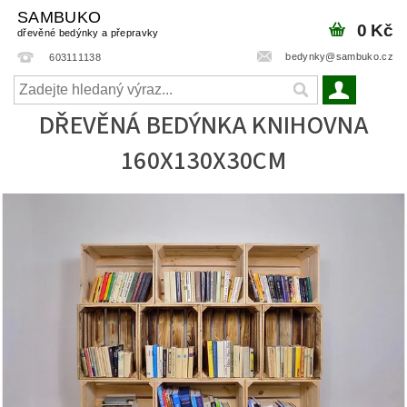
SAMBUKO
0 Kč
dřevěné bedýnky a přepravky
bedynky@sambuko.cz
603111138
DŘEVĚNÁ BEDÝNKA KNIHOVNA
160X130X30CM