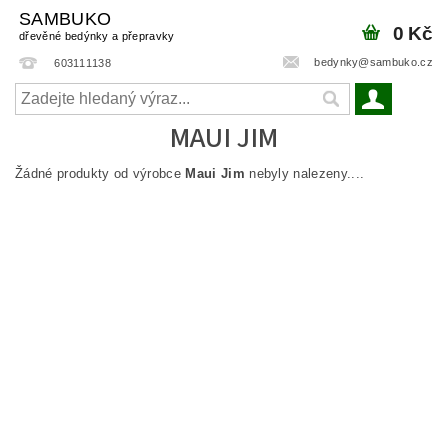
SAMBUKO
0 Kč
dřevěné bedýnky a přepravky
bedynky@sambuko.cz
603111138
MAUI JIM
Žádné produkty od výrobce
Maui Jim
nebyly nalezeny....