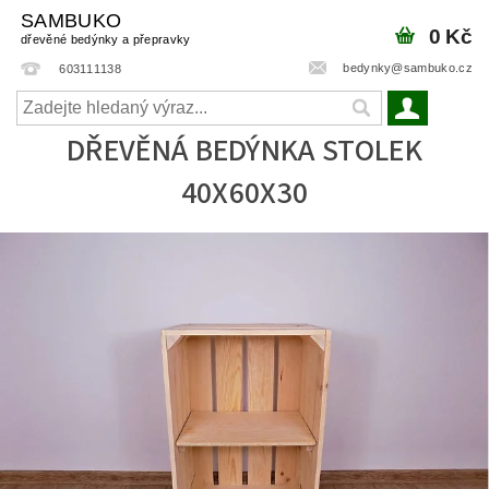
SAMBUKO
0 Kč
dřevěné bedýnky a přepravky
bedynky@sambuko.cz
603111138
DŘEVĚNÁ BEDÝNKA STOLEK
40X60X30