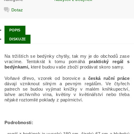
Dotaz
POPIS
DISKUZE
Na tržištích se bedýnky chytily, tak my je do obchodů zase
vracíme. Tentokrát k tomu pomáhá
praktický regál s
bedýnkami,
které budou vaše zboží prodávat skoro samy.
Voňavé dřevo, vzorek od borovice a
česká ruční práce
dávají vzniknout silným a pevným regálům. Ve čtyřech
patrech se budou vyjímat knížky v malém knihkupectví,
lahve archivního vína, květiny v květinářství nebo třeba
nějaké roztomilé poklady z papírnictví.
Podrobnosti:
- regál z bedýnek je vysoký 180 cm, široký 67 cm a hluboký