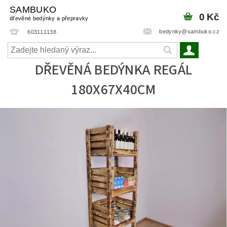
SAMBUKO
0 Kč
dřevěné bedýnky a přepravky
bedynky@sambuko.cz
603111138
DŘEVĚNÁ BEDÝNKA REGÁL
180X67X40CM