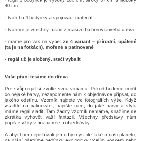
40 cm
- tvoří ho 4 bedýnky a spojovací materiál
- tvoříme je všechny ručně z masivního borovicového dřeva
- máme pro vás na výběr
ze 4 variant – přírodní, opálené
(ta je na fotkách), mořené a patinované
- regál už je složený, stačí vybalit
Vaše přaní tesáme do dřeva
Pro svůj regál si zvolte svou variantu. Pokud budeme mořit
do nějaké barvy, nezapomeňte nám k objednávce připsat, do
jakého odstínu. Vzorník najdete ve fotografiích výše. Když
vsadíte na patinování, napište nám, do jaké barvy a stylu
máme regál sladit. Tam žádný vzorník nemáme, snažíme se
zkrátka vyhovět vaší fantazii. Všechny představy nám
popište vždy v poznámce u objednávky.
A abychom nepečovali jen o byznys ale také o naši planetu,
na přání ošetříme bedýnky ekologicky včelím voskem nebo