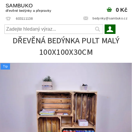
SAMBUKO
0 Kč
dřevěné bedýnky a přepravky
bedynky@sambuko.cz
603111138
DŘEVĚNÁ BEDÝNKA PULT MALÝ
100X100X30CM
Tip