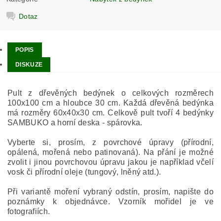
Dotaz
POPIS
DISKUZE
Pult z dřevěných bedýnek o celkových rozměrech
100x100 cm a hloubce 30 cm. Každá dřevěná bedýnka
má rozměry 60x40x30 cm. Celkově pult tvoří 4 bedýnky
SAMBUKO a horní deska - spárovka.
Vyberte si, prosím, z povrchové úpravy (přírodní,
opálená, mořená nebo patinovaná). Na přání je možné
zvolit i jinou povrchovou úpravu jakou je například včelí
vosk či přírodní oleje (tungový, lněný atd.).
Při variantě moření vybraný odstín, prosím, napište do
poznámky k objednávce. Vzorník mořidel je ve
fotografiích.