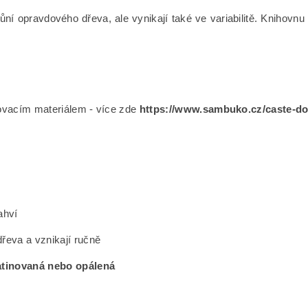
ní opravdového dřeva, ale vynikají také ve variabilitě. Knihovnu 
ojovacím materiálem - více zde
https://www.sambuko.cz/caste-do
ahví
řeva a vznikají ručně
atinovaná nebo opálená