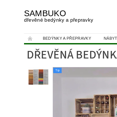
SAMBUKO
dřevěné bedýnky a přepravky
BEDÝNKY A PŘEPRAVKY
NÁBYT
OBCHODNÍ PODMÍNKY
PODMÍNKY OC
DŘEVĚNÁ BEDÝNK
Tip