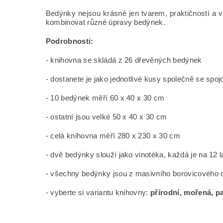
Bedýnky nejsou krásné jen tvarem, praktičností a vů
kombinovat různé úpravy bedýnek.
Podrobnosti:
- knihovna se skládá z 26 dřevěných bedýnek
- dostanete je jako jednotlivé kusy společně se sp
- 10 bedýnek měří 60 x 40 x 30 cm
- ostatní jsou velké 50 x 40 x 30 cm
- celá knihovna měří 280 x 230 x 30 cm
- dvě bedýnky slouží jako vinotéka, každá je na 12 l
- všechny bedýnky jsou z masivního borovicového d
- vyberte si variantu knihovny:
přírodní, mořená, p