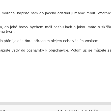
e mořená, napište nám do jakého odstínu ji máme mořit. Vzorník 
ám, do jaké barvy bychom měli patinu ladit a jakou máte o sk
nu tvořit.
 přání je ošetříme přírodním olejem nebo včelím voskem.
pište vždy do poznámky k objednávce. Potom už se můžete začít 