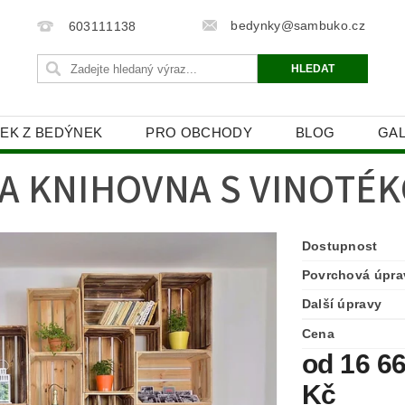
bedynky@sambuko.cz
603111138
EK Z BEDÝNEK
PRO OBCHODY
BLOG
GAL
HRANY OSOBNÍCH ÚDAJŮ
A KNIHOVNA S VINOTÉK
Dostupnost
Povrchová úpra
Další úpravy
Cena
od 16 6
Kč