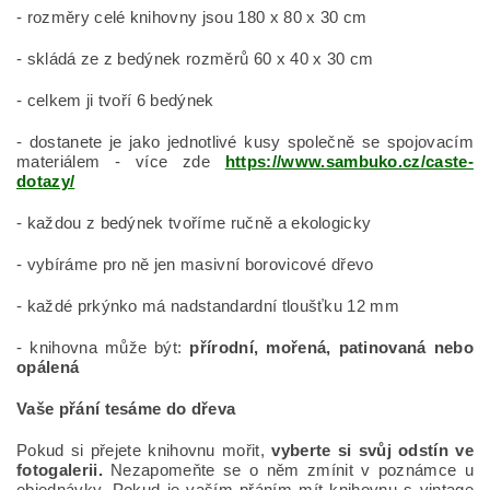
- rozměry celé knihovny jsou 180 x 80 x 30 cm
- skládá ze z bedýnek rozměrů 60 x 40 x 30 cm
- celkem ji tvoří 6 bedýnek
- dostanete je jako jednotlivé kusy společně se spojovacím
materiálem - více zde
https://www.sambuko.cz/caste-
dotazy/
- každou z bedýnek tvoříme ručně a ekologicky
- vybíráme pro ně jen masivní borovicové dřevo
- každé prkýnko má nadstandardní tloušťku 12 mm
- knihovna může být:
přírodní, mořená, patinovaná nebo
opálená
Vaše přání tesáme do dřeva
Pokud si přejete knihovnu mořit,
vyberte si svůj odstín ve
fotogalerii.
Nezapomeňte se o něm zmínit v poznámce u
objednávky. Pokud je vaším přáním mít knihovnu s vintage