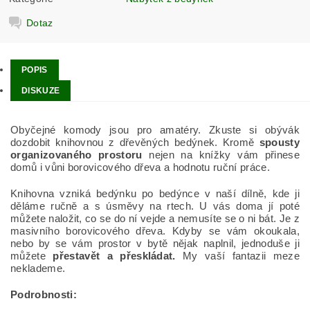
Dotaz
POPIS
DISKUZE
Obyčejné komody jsou pro amatéry. Zkuste si obývák
dozdobit knihovnou z dřevěných bedýnek. Kromě
spousty
organizovaného prostoru
nejen na knížky vám přinese
domů i vůni borovicového dřeva a hodnotu ruční práce.
Knihovna vzniká bedýnku po bedýnce v naší dílně, kde ji
děláme ručně a s úsměvy na rtech. U vás doma jí poté
můžete naložit, co se do ní vejde a nemusíte se o ni bát. Je z
masivního borovicového dřeva. Kdyby se vám okoukala,
nebo by se vám prostor v bytě nějak naplnil, jednoduše ji
můžete
přestavět a přeskládat.
My vaší fantazii meze
neklademe.
Podrobnosti: