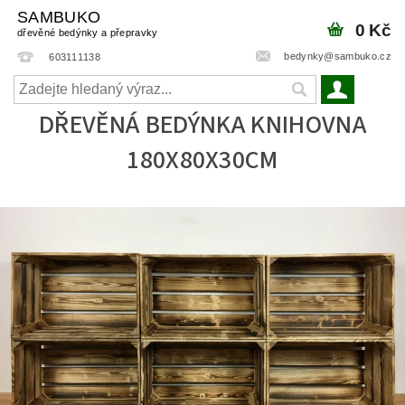
SAMBUKO
0 Kč
dřevěné bedýnky a přepravky
bedynky@sambuko.cz
603111138
DŘEVĚNÁ BEDÝNKA KNIHOVNA
180X80X30CM